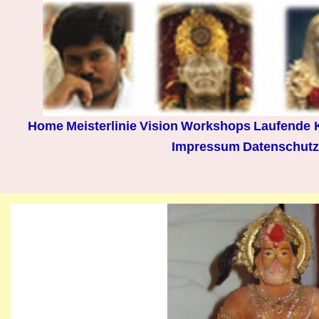
Home
Meisterlinie
Vision
Workshops
Laufende 
Impressum
Datenschutz